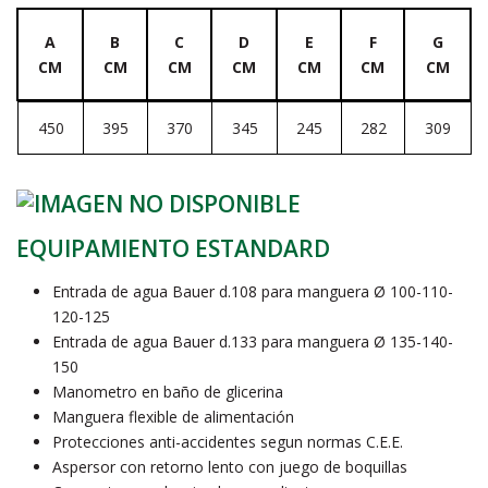
A
B
C
D
E
F
G
CM
CM
CM
CM
CM
CM
CM
450
395
370
345
245
282
309
EQUIPAMIENTO ESTANDARD
Entrada de agua Bauer d.108 para manguera Ø 100-110-
120-125
Entrada de agua Bauer d.133 para manguera Ø 135-140-
150
Manometro en baño de glicerina
Manguera flexible de alimentación
Protecciones anti-accidentes segun normas C.E.E.
Aspersor con retorno lento con juego de boquillas