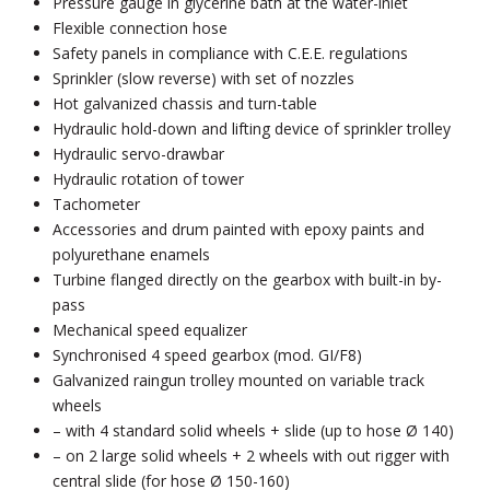
Pressure gauge in glycerine bath at the water-inlet
Flexible connection hose
Safety panels in compliance with C.E.E. regulations
Sprinkler (slow reverse) with set of nozzles
Hot galvanized chassis and turn-table
Hydraulic hold-down and lifting device of sprinkler trolley
Hydraulic servo-drawbar
Hydraulic rotation of tower
Tachometer
Accessories and drum painted with epoxy paints and
polyurethane enamels
Turbine flanged directly on the gearbox with built-in by-
pass
Mechanical speed equalizer
Synchronised 4 speed gearbox (mod. GI/F8)
Galvanized raingun trolley mounted on variable track
wheels
– with 4 standard solid wheels + slide (up to hose Ø 140)
– on 2 large solid wheels + 2 wheels with out rigger with
central slide (for hose Ø 150-160)