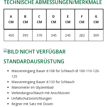
TECHNISCHE ABMESSUNGEN/MERKMALE
A
B
C
D
E
F
G
CM
CM
CM
CM
CM
CM
CM
450
395
370
345
245
282
309
STANDARDAUSRÜSTUNG
Wassereingang Bauer d.108 für Schlauch Ø 100-110-120-
125
Wassereingang Bauer d.133 für Schlauch
Manometer im Glyzerinbad
Verbindungsschlauch mit Anschlüssen
Unfallschutzvorrichtungen
Regner mit Satz mit Düsen