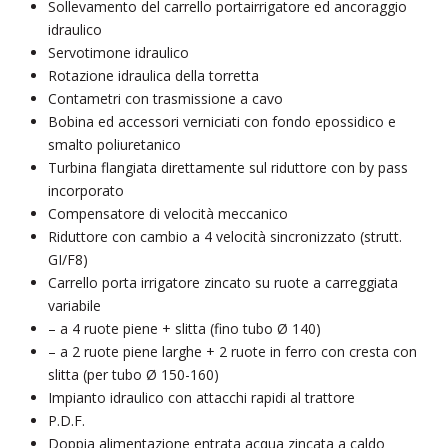
Sollevamento del carrello portairrigatore ed ancoraggio
idraulico
Servotimone idraulico
Rotazione idraulica della torretta
Contametri con trasmissione a cavo
Bobina ed accessori verniciati con fondo epossidico e
smalto poliuretanico
Turbina flangiata direttamente sul riduttore con by pass
incorporato
Compensatore di velocità meccanico
Riduttore con cambio a 4 velocità sincronizzato (strutt.
GI/F8)
Carrello porta irrigatore zincato su ruote a carreggiata
variabile
– a 4 ruote piene + slitta (fino tubo Ø 140)
– a 2 ruote piene larghe + 2 ruote in ferro con cresta con
slitta (per tubo Ø 150-160)
Impianto idraulico con attacchi rapidi al trattore
P.D.F.
Doppia alimentazione entrata acqua zincata a caldo