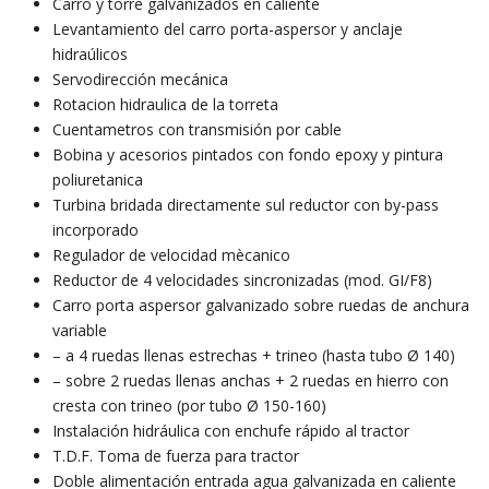
Carro y torre galvanizados en caliente
Levantamiento del carro porta-aspersor y anclaje
hidraúlicos
Servodirección mecánica
Rotacion hidraulica de la torreta
Cuentametros con transmisión por cable
Bobina y acesorios pintados con fondo epoxy y pintura
poliuretanica
Turbina bridada directamente sul reductor con by-pass
incorporado
Regulador de velocidad mècanico
Reductor de 4 velocidades sincronizadas (mod. GI/F8)
Carro porta aspersor galvanizado sobre ruedas de anchura
variable
– a 4 ruedas llenas estrechas + trineo (hasta tubo Ø 140)
– sobre 2 ruedas llenas anchas + 2 ruedas en hierro con
cresta con trineo (por tubo Ø 150-160)
Instalación hidráulica con enchufe rápido al tractor
T.D.F. Toma de fuerza para tractor
Doble alimentación entrada agua galvanizada en caliente