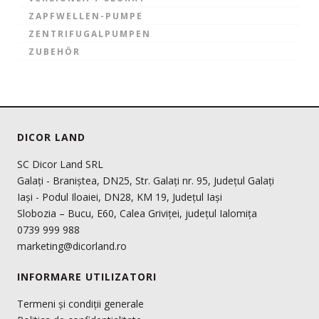
ZAPFWELLEN-PUMPE
ZENTRIFUGALPUMPEN
ZUBEHÖR
DICOR LAND
SC Dicor Land SRL
Galați - Braniștea, DN25, Str. Galați nr. 95, Județul Galați
Iași - Podul Iloaiei, DN28, KM 19, Județul Iași
Slobozia – Bucu, E60, Calea Griviței, județul Ialomița
0739 999 988
marketing@dicorland.ro
INFORMARE UTILIZATORI
Termeni și condiții generale