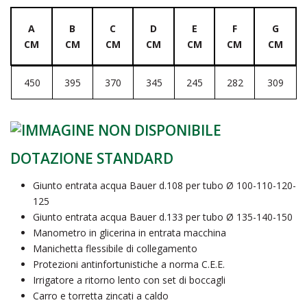
A
B
C
D
E
F
G
CM
CM
CM
CM
CM
CM
CM
450
395
370
345
245
282
309
DOTAZIONE STANDARD
Giunto entrata acqua Bauer d.108 per tubo Ø 100-110-120-
125
Giunto entrata acqua Bauer d.133 per tubo Ø 135-140-150
Manometro in glicerina in entrata macchina
Manichetta flessibile di collegamento
Protezioni antinfortunistiche a norma C.E.E.
Irrigatore a ritorno lento con set di boccagli
Carro e torretta zincati a caldo