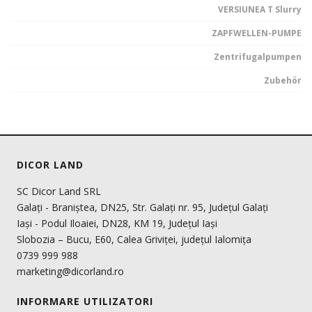
VERSIUNEA T Slurry
ZAPFWELLEN-PUMPE
Zentrifugalpumpen
Zubehör
DICOR LAND
SC Dicor Land SRL
Galați - Braniștea, DN25, Str. Galați nr. 95, Județul Galați
Iași - Podul Iloaiei, DN28, KM 19, Județul Iași
Slobozia – Bucu, E60, Calea Griviței, județul Ialomița
0739 999 988
marketing@dicorland.ro
INFORMARE UTILIZATORI