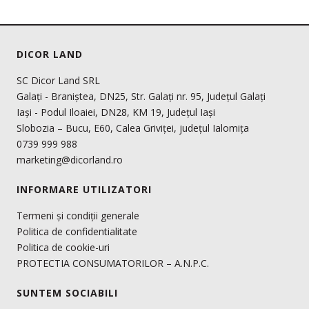
DICOR LAND
SC Dicor Land SRL
Galați - Braniștea, DN25, Str. Galați nr. 95, Județul Galați
Iași - Podul Iloaiei, DN28, KM 19, Județul Iași
Slobozia – Bucu, E60, Calea Griviței, județul Ialomița
0739 999 988
marketing@dicorland.ro
INFORMARE UTILIZATORI
Termeni și condiții generale
Politica de confidentialitate
Politica de cookie-uri
PROTECTIA CONSUMATORILOR – A.N.P.C.
SUNTEM SOCIABILI