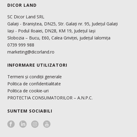
DICOR LAND
SC Dicor Land SRL
Galați - Braniștea, DN25, Str. Galați nr. 95, Județul Galați
Iași - Podul Iloaiei, DN28, KM 19, Județul Iași
Slobozia – Bucu, E60, Calea Griviței, județul Ialomița
0739 999 988
marketing@dicorland.ro
INFORMARE UTILIZATORI
Termeni și condiții generale
Politica de confidentialitate
Politica de cookie-uri
PROTECTIA CONSUMATORILOR – A.N.P.C.
SUNTEM SOCIABILI