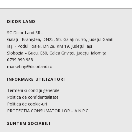
DICOR LAND
SC Dicor Land SRL
Galați - Braniștea, DN25, Str. Galați nr. 95, Județul Galați
Iași - Podul Iloaiei, DN28, KM 19, Județul Iași
Slobozia – Bucu, E60, Calea Griviței, județul Ialomița
0739 999 988
marketing@dicorland.ro
INFORMARE UTILIZATORI
Termeni și condiții generale
Politica de confidentialitate
Politica de cookie-uri
PROTECTIA CONSUMATORILOR – A.N.P.C.
SUNTEM SOCIABILI