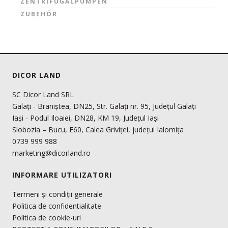
ZENTRIFUGALPUMPEN
ZUBEHÖR
DICOR LAND
SC Dicor Land SRL
Galați - Braniștea, DN25, Str. Galați nr. 95, Județul Galați
Iași - Podul Iloaiei, DN28, KM 19, Județul Iași
Slobozia – Bucu, E60, Calea Griviței, județul Ialomița
0739 999 988
marketing@dicorland.ro
INFORMARE UTILIZATORI
Termeni și condiții generale
Politica de confidentialitate
Politica de cookie-uri