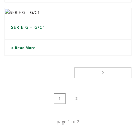
SERIE G – G/C1
Read More
1
2
page
1
of
2