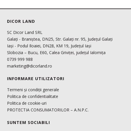
DICOR LAND
SC Dicor Land SRL
Galați - Braniștea, DN25, Str. Galați nr. 95, Județul Galați
Iași - Podul Iloaiei, DN28, KM 19, Județul Iași
Slobozia – Bucu, E60, Calea Griviței, județul Ialomița
0739 999 988
marketing@dicorland.ro
INFORMARE UTILIZATORI
Termeni și condiții generale
Politica de confidentialitate
Politica de cookie-uri
PROTECTIA CONSUMATORILOR – A.N.P.C.
SUNTEM SOCIABILI