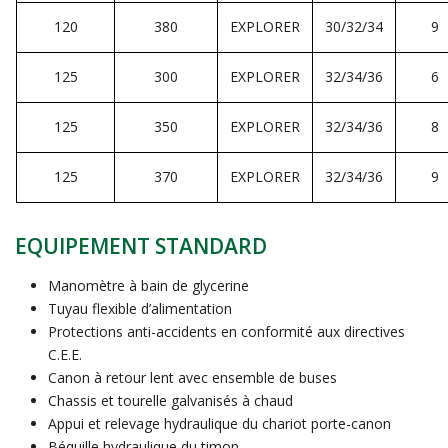
120
380
EXPLORER
30/32/34
9
125
300
EXPLORER
32/34/36
6
125
350
EXPLORER
32/34/36
8
125
370
EXPLORER
32/34/36
9
EQUIPEMENT STANDARD
Manomètre à bain de glycerine
Tuyau flexible d’alimentation
Protections anti-accidents en conformité aux directives
C.E.E.
Canon à retour lent avec ensemble de buses
Chassis et tourelle galvanisés à chaud
Appui et relevage hydraulique du chariot porte-canon
Béquille hydraulique du timon