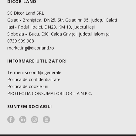
DICOR LAND
SC Dicor Land SRL
Galați - Braniștea, DN25, Str. Galați nr. 95, Județul Galați
Iași - Podul Iloaiei, DN28, KM 19, Județul Iași
Slobozia – Bucu, E60, Calea Griviței, județul Ialomița
0739 999 988
marketing@dicorland.ro
INFORMARE UTILIZATORI
Termeni și condiții generale
Politica de confidentialitate
Politica de cookie-uri
PROTECTIA CONSUMATORILOR – A.N.P.C.
SUNTEM SOCIABILI