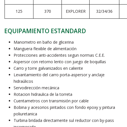
125
370
EXPLORER
32/34/36
EQUIPAMIENTO ESTANDARD
Manometro en baño de glicerina
Manguera flexible de alimentación
Protecciones anti-accidentes segun normas C.E.E.
Aspersor con retorno lento con juego de boquillas
Carro y torre galvanizados en caliente
Levantamiento del carro porta-aspersor y anclaje
hidraúlicos
Servodirección mecánica
Rotacion hidraulica de la torreta
Cuentametros con transmisión por cable
Bobina y acesorios pintados con fondo epoxy y pintura
poliuretanica
Turbina bridada directamente sul reductor con by-pass
incorporado