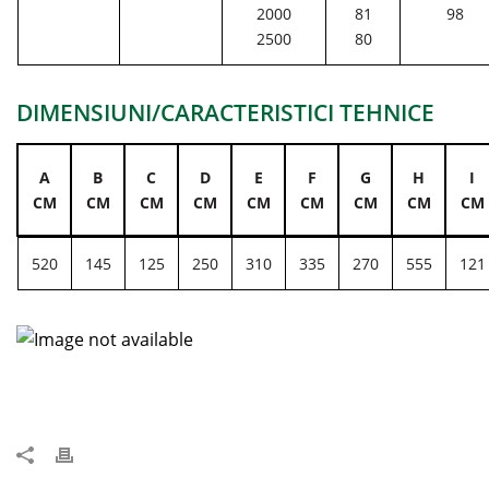
2000
81
98
2500
80
DIMENSIUNI/CARACTERISTICI TEHNICE
A
B
C
D
E
F
G
H
I
CM
CM
CM
CM
CM
CM
CM
CM
CM
520
145
125
250
310
335
270
555
121