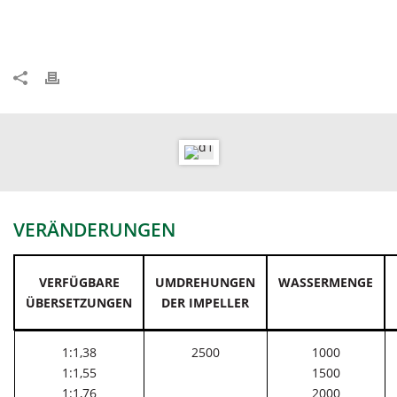
VERÄNDERUNGEN
VERFÜGBARE
UMDREHUNGEN
WASSERMENGE
ÜBERSETZUNGEN
DER IMPELLER
1:1,38
2500
1000
1:1,55
1500
1:1,76
2000