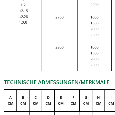
1:2
2500
1:2,15
1:2,28
2700
1000
1:2,5
1500
2000
2500
2900
1000
1500
2000
2500
TECHNISCHE ABMESSUNGEN/MERKMALE
A
B
C
D
E
F
G
H
I
CM
CM
CM
CM
CM
CM
CM
CM
CM