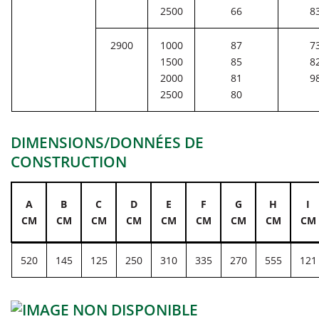
2500
66
8
2900
1000
87
7
1500
85
8
2000
81
9
2500
80
DIMENSIONS/DONNÉES DE
CONSTRUCTION
A
B
C
D
E
F
G
H
I
CM
CM
CM
CM
CM
CM
CM
CM
CM
520
145
125
250
310
335
270
555
121