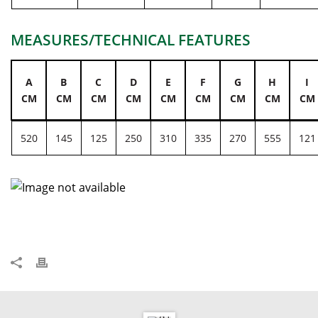
MEASURES/TECHNICAL FEATURES
A
B
C
D
E
F
G
H
I
CM
CM
CM
CM
CM
CM
CM
CM
CM
520
145
125
250
310
335
270
555
121