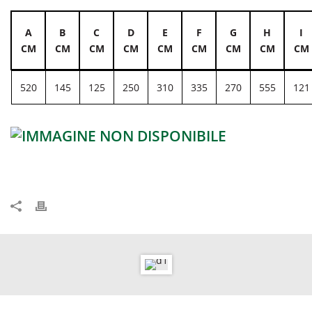
A
B
C
D
E
F
G
H
I
CM
CM
CM
CM
CM
CM
CM
CM
CM
520
145
125
250
310
335
270
555
121