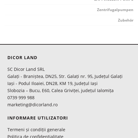
Zentrifugalpumpen
Zubehör
DICOR LAND
SC Dicor Land SRL
Galați - Braniștea, DN25, Str. Galați nr. 95, Județul Galați
Iași - Podul Iloaiei, DN28, KM 19, Județul Iași
Slobozia – Bucu, E60, Calea Griviței, județul Ialomița
0739 999 988
marketing@dicorland.ro
INFORMARE UTILIZATORI
Termeni și condiții generale
Politica de confidentialitate