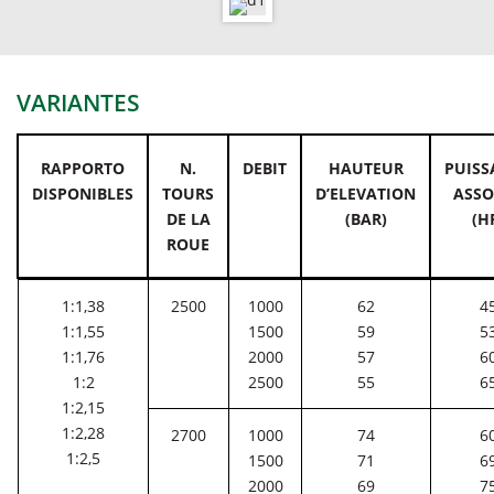
VARIANTES
RAPPORTO
N.
DEBIT
HAUTEUR
PUISS
DISPONIBLES
TOURS
D’ELEVATION
ASSO
DE LA
(BAR)
(H
ROUE
1:1,38
2500
1000
62
4
1:1,55
1500
59
5
1:1,76
2000
57
6
1:2
2500
55
6
1:2,15
1:2,28
2700
1000
74
6
1:2,5
1500
71
6
2000
69
7